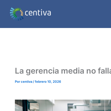
Ir
al
contenido
La gerencia media no falla
Por
centiva
/
febrero 10, 2026