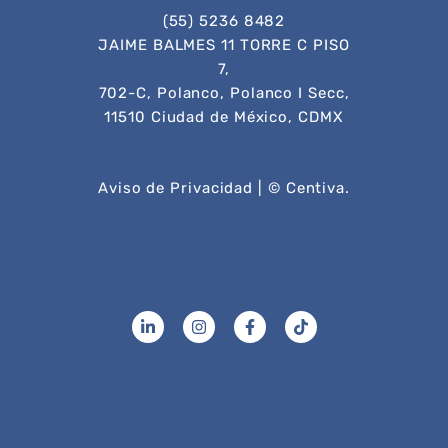
(55) 5236 8482
JAIME BALMES 11 TORRE C PISO
7,
702-C, Polanco, Polanco I Secc,
11510 Ciudad de México, CDMX
Aviso de Privacidad
| © Centiva.
L
I
F
T
i
n
a
i
n
s
c
k
k
t
e
t
e
a
b
o
d
g
o
k
i
r
o
n
a
k
-
m
-