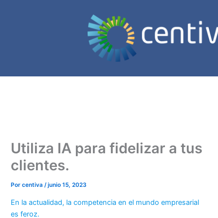
Ir
al
contenido
Utiliza IA para fidelizar a tus
clientes.
Por
centiva
/
junio 15, 2023
En la actualidad, la competencia en el mundo empresarial
es feroz.