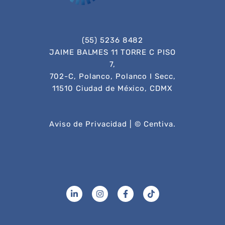
(55) 5236 8482
JAIME BALMES 11 TORRE C PISO
7,
702-C, Polanco, Polanco I Secc,
11510 Ciudad de México, CDMX
Aviso de Privacidad
| © Centiva.
L
I
F
T
i
n
a
i
n
s
c
k
k
t
e
t
e
a
b
o