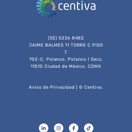
(55) 5236 8482
JAIME BALMES 11 TORRE C PISO
7,
702-C, Polanco, Polanco I Secc,
11510 Ciudad de México, CDMX
Aviso de Privacidad
| © Centiva.
L
I
F
T
i
n
a
i